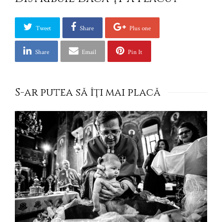
Tweet
Share
Plus one
Share
Email
Pin It
S-ar putea să îţi mai placă