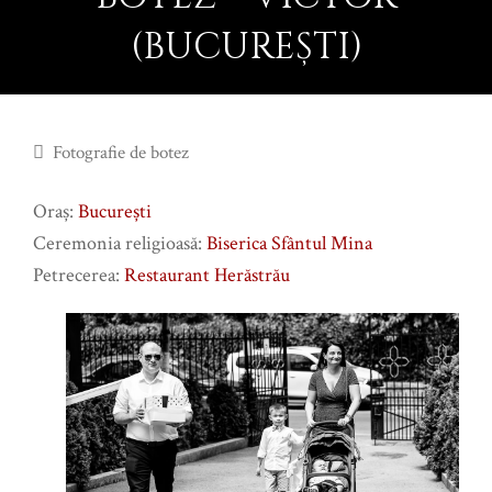
(BUCUREȘTI)
Fotografie de botez
Oraş:
Bucureşti
Ceremonia religioasă:
Biserica Sfântul Mina
Petrecerea:
Restaurant Herăstrău