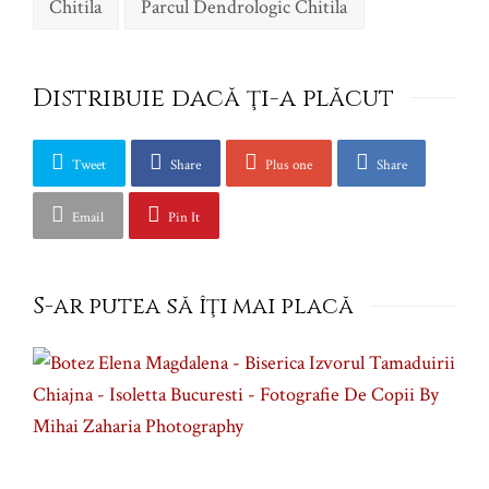
Chitila
Parcul Dendrologic Chitila
Distribuie dacă ţi-a plăcut
Tweet
Share
Plus one
Share
Email
Pin It
S-ar putea să îţi mai placă