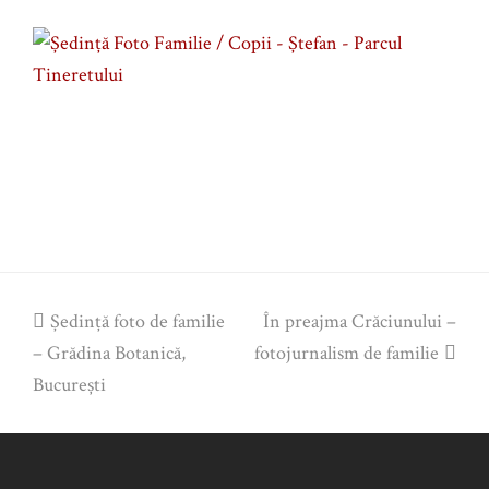
previous
Şedinţă foto de familie
În preajma Crăciunului –
next
– Grădina Botanică,
post:
fotojurnalism de familie
post:
Bucureşti