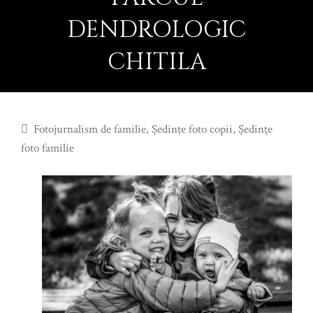
DENDROLOGIC
CHITILA
Fotojurnalism de familie
,
Şedinţe foto copii
,
Şedinţe
foto familie