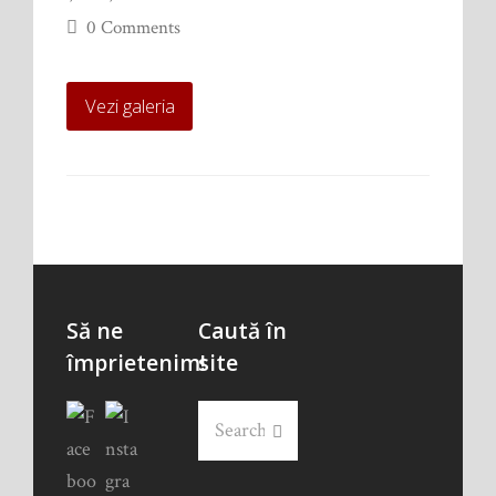
0 Comments
Vezi galeria
Să ne
Caută în
împrietenim!
site
Search
Submit