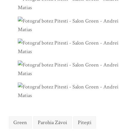
Green
Parohia Zăvoi
Pitești