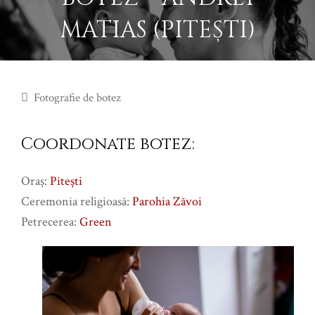
MATIAS (PITEȘTI)
Fotografie de botez
Coordonate botez:
Oraş:
Pitești
Ceremonia religioasă:
Parohia Zăvoi
Petrecerea:
Green